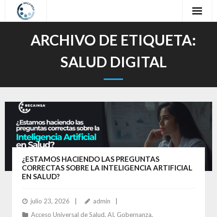
Inicio
ARCHIVO DE ETIQUETA:
Sobre nosotros
SALUD DIGITAL
Nuestro Trabajo
Oferta Formativa
Contacto
Idioma / Language
¿ESTAMOS HACIENDO LAS PREGUNTAS
CORRECTAS SOBRE LA INTELIGENCIA ARTIFICIAL
EN SALUD?
julio 23, 2026
admin
Acceso Universal de Salud
,
AI
,
Gobernanza
,