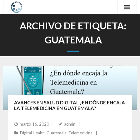
Inicio
ARCHIVO DE ETIQUETA:
Sobre nosotros
GUATEMALA
Nuestro Trabajo
Oferta Formativa
Contacto
Idioma / Language
AVANCES EN SALUD DIGITAL ¿EN DÓNDE ENCAJA
LA TELEMEDICINA EN GUATEMALA?
marzo 16, 2020
admin
Digital Health
,
Guatemala
,
Telemedicina