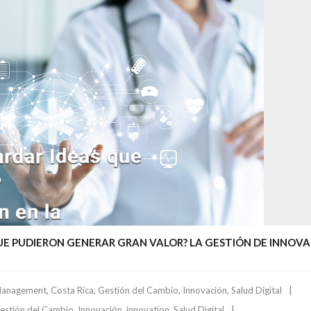
E PUDIERON GENERAR GRAN VALOR? LA GESTIÓN DE INNOVAC
Management
,
Costa Rica
,
Gestión del Cambio
,
Innovación
,
Salud Digital
estión del Cambio
,
Innovación
,
innovation
,
Salud Digital