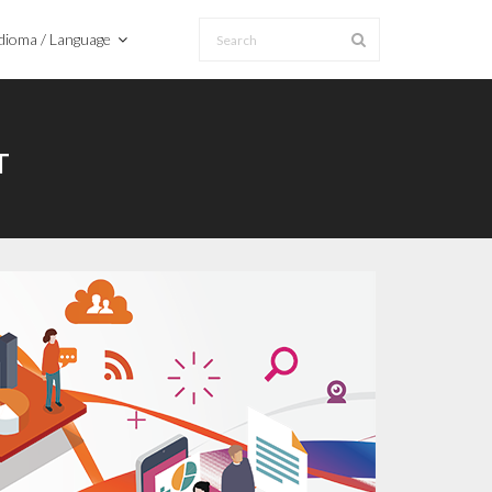
dioma / Language
T