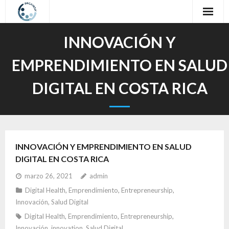
Inicio
INNOVACIÓN Y
Sobre nosotros
EMPRENDIMIENTO EN SALUD
Nuestro Trabajo
DIGITAL EN COSTA RICA
Oferta Formativa
Contacto
INNOVACIÓN Y EMPRENDIMIENTO EN SALUD
Idioma / Language
DIGITAL EN COSTA RICA
marzo 26, 2021
admin
Digital Health
,
Emprendimiento
,
Entrepreneurship
,
Innovación
,
Salud Digital
Digital Health
,
Emprendimiento
,
Entrepreneurship
,
Innovación
,
innovation
,
Salud Digital