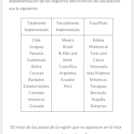
implementación de los registros electrónicos de vacunación
era la siguiente:
Totalmente
Parcialmente
Fase Piloto
Implementado
Implementado
Chile
México
Bolivia
Uruguay
Brasil
Montserrat
Panamá
St. Kitts and
Turks and
Guatemala
Nevis
Caicos
Belice
Costa Rica
Venezuela
Curacao
Argentina
Islas Vírgenes
Barbados
Ecuador
Británicas
Estados Unidos
Perú
Paraguay
Colombia
Bermuda
Honduras
Anguilla
Granada
Bahamas
*El resto de los países de la región que no aparecen en la lista