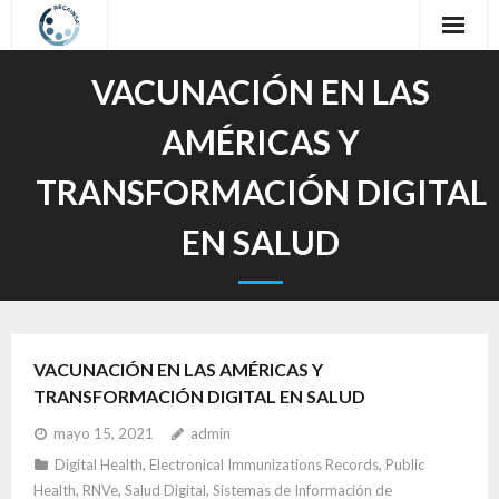
Inicio
VACUNACIÓN EN LAS
Sobre nosotros
AMÉRICAS Y
Nuestro Trabajo
TRANSFORMACIÓN DIGITAL
Oferta Formativa
EN SALUD
Contacto
Idioma / Language
VACUNACIÓN EN LAS AMÉRICAS Y
TRANSFORMACIÓN DIGITAL EN SALUD
mayo 15, 2021
admin
Digital Health
,
Electronical Immunizations Records
,
Public
Health
,
RNVe
,
Salud Digital
,
Sistemas de Información de