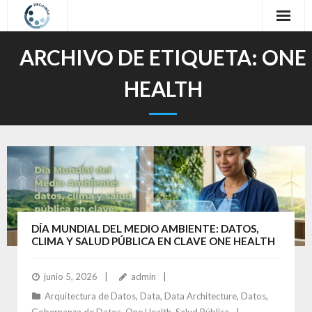
Inicio
ARCHIVO DE ETIQUETA:
ONE
Sobre nosotros
HEALTH
Nuestro Trabajo
Oferta Formativa
Contacto
Idioma / Language
DÍA MUNDIAL DEL MEDIO AMBIENTE: DATOS,
CLIMA Y SALUD PÚBLICA EN CLAVE ONE HEALTH
junio 5, 2026
admin
Arquitectura de Datos
,
Data
,
Data Architecture
,
Datos
,
Gobernanza de Datos
,
One Health
,
Salud Pública