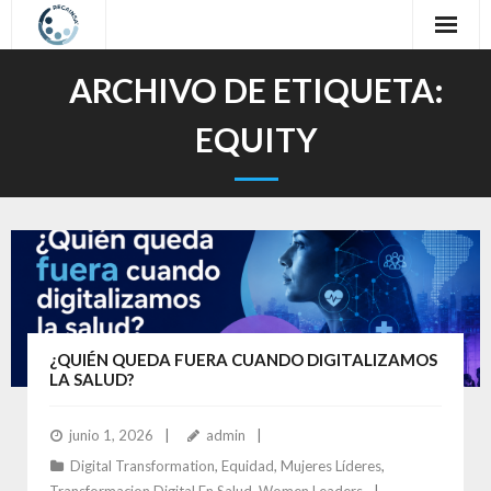
Inicio
ARCHIVO DE ETIQUETA:
Sobre nosotros
EQUITY
Nuestro Trabajo
Oferta Formativa
Contacto
Idioma / Language
¿QUIÉN QUEDA FUERA CUANDO DIGITALIZAMOS
LA SALUD?
junio 1, 2026
admin
Digital Transformation
,
Equidad
,
Mujeres Líderes
,
Transformacion Digital En Salud
,
Women Leaders