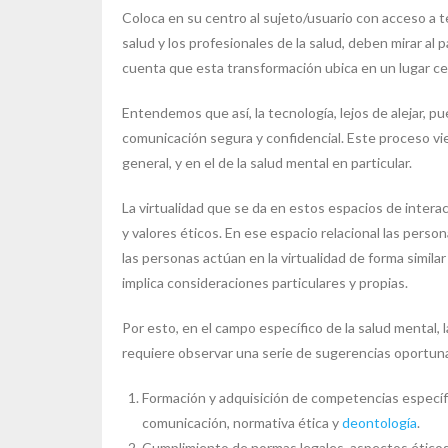
Coloca en su centro al sujeto/usuario con acceso a 
salud y los profesionales de la salud, deben mirar al
cuenta que esta transformación ubica en un lugar cen
Entendemos que así, la tecnología, lejos de alejar, p
comunicación segura y confidencial. Este proceso vi
general, y en el de la salud mental en particular.
La virtualidad que se da en estos espacios de inter
y valores éticos. En ese espacio relacional las per
las personas actúan en la virtualidad de forma similar
implica consideraciones particulares y propias.
Por esto, en el campo específico de la salud mental, l
requiere observar una serie de sugerencias oportuna
Formación y adquisición de competencias específic
comunicación, normativa ética y
deontología
.
Cumplimiento de normas legales, aspectos éticos y