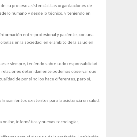
de su proceso asistencial. Las organizaciones de
desde lo humano y desde lo técnico, y teniendo en
 información entre profesional y paciente, con una
ogías en la sociedad, en el ámbito de la salud en
starse siempre, teniendo sobre todo responsabilidad
stas relaciones detenidamente podemos observar que
ualidad de por sí no los hace diferentes, pero sí,
as lineamientos existentes para la asistencia en salud,
 online, informática y nuevas tecnologías,
itante para el ejercicio de la profesión, Legislación