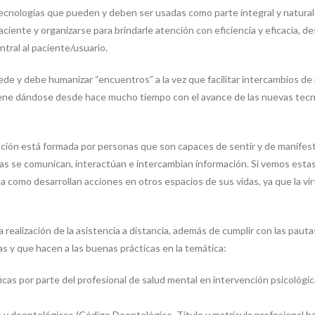
tecnologías que pueden y deben ser usadas como parte integral y natural 
 paciente y organizarse para brindarle atención con eficiencia y eficacia, 
tral al paciente/usuario.
uede y debe humanizar “encuentros” a la vez que facilitar intercambios de
ene dándose desde hace mucho tiempo con el avance de las nuevas tecnol
acción está formada por personas que son capaces de sentir y de manife
sonas se comunican, interactúan e intercambian información. Si vemos e
 a como desarrollan acciones en otros espacios de sus vidas, ya que la virt
a realización de la asistencia a distancia, además de cumplir con las paut
s y que hacen a las buenas prácticas en la temática:
as por parte del profesional de salud mental en intervención psicológica
 deontológicos (Código Deontológico, Título y matrícula profesional habil