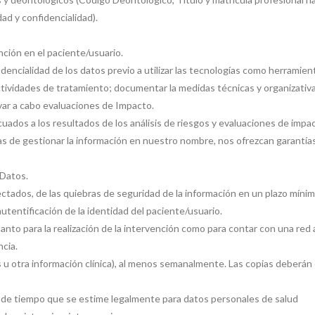
dad y confidencialidad).
nción en el paciente/usuario.
dencialidad de los datos previo a utilizar las tecnologías como herramien
ctividades de tratamiento; documentar la medidas técnicas y organizati
evar a cabo evaluaciones de Impacto.
uados a los resultados de los análisis de riesgos y evaluaciones de impa
 de gestionar la información en nuestro nombre, nos ofrezcan garantías
Datos.
ectados, de las quiebras de seguridad de la información en un plazo mínim
tentificación de la identidad del paciente/usuario.
to para la realización de la intervención como para contar con una red 
ncia.
cas u otra información clínica), al menos semanalmente. Las copias deberá
o de tiempo que se estime legalmente para datos personales de salud