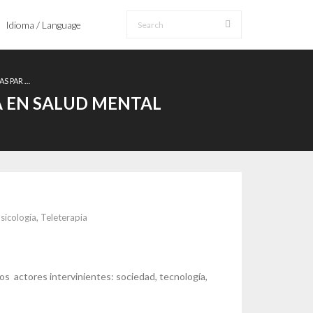
Idioma / Language
S PAR …
A EN SALUD MENTAL
sicología
,
Teleterapia
ios actores intervinientes: sociedad, tecnología,