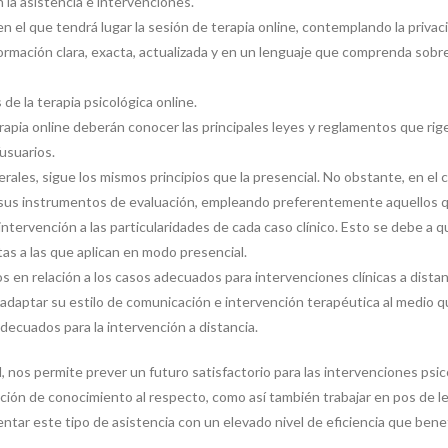
n la asistencia e intervenciones.
en el que tendrá lugar la sesión de terapia online, contemplando la privac
rmación clara, exacta, actualizada y en un lenguaje que comprenda sobre l
 de la terapia psicológica online.
rapia online deberán conocer las principales leyes y reglamentos que rigen
usuarios.
rales, sigue los mismos principios que la presencial. No obstante, en el c
 sus instrumentos de evaluación, empleando preferentemente aquellos q
tervención a las particularidades de cada caso clínico. Esto se debe a q
as a las que aplican en modo presencial.
 en relación a los casos adecuados para intervenciones clínicas a distan
adaptar su estilo de comunicación e intervención terapéutica al medio que 
decuados para la intervención a distancia.
d, nos permite prever un futuro satisfactorio para las intervenciones psic
ón de conocimiento al respecto, como así también trabajar en pos de le
ntar este tipo de asistencia con un elevado nivel de eficiencia que benefi