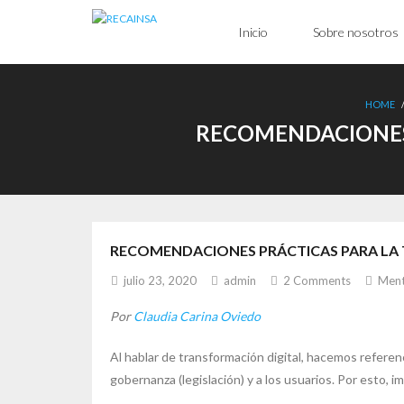
Inicio
Sobre nosotros
HOME
RECOMENDACIONES 
RECOMENDACIONES PRÁCTICAS PARA LA 
julio 23, 2020
admin
2
Comments
Ment
Por
Claudia Carina Oviedo
Al hablar de transformación digital, hacemos referen
gobernanza (legislación) y a los usuarios. Por esto,