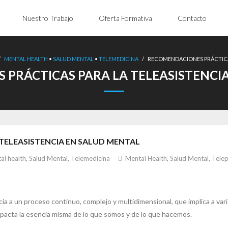
Nuestro Trabajo
Oferta Formativa
Contacto
/
MENTAL HEALTH
•
SALUD MENTAL
•
TELEMEDICINA
/
RECOMENDACIONES PRÁCTICA
PRÁCTICAS PARA LA TELEASISTENCI
TELEASISTENCIA EN SALUD MENTAL
al health
,
Salud Mental
,
Telemedicina
Mental Health
,
Salud Mental
,
Telep
cia a un proceso continuo, complejo y multidimensional, que implica a var
 impacta la esencia misma de lo que somos y de lo que hacemos.