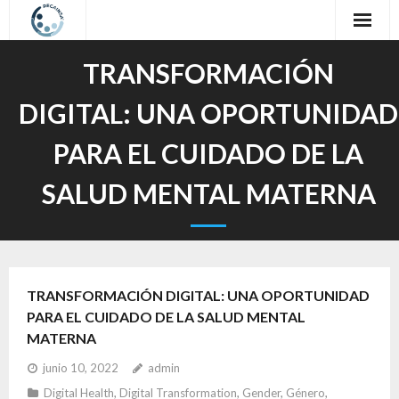
Inicio
TRANSFORMACIÓN
Sobre nosotros
DIGITAL: UNA OPORTUNIDAD
Nuestro Trabajo
PARA EL CUIDADO DE LA
Oferta Formativa
SALUD MENTAL MATERNA
Contacto
Idioma / Language
TRANSFORMACIÓN DIGITAL: UNA OPORTUNIDAD
PARA EL CUIDADO DE LA SALUD MENTAL
MATERNA
junio 10, 2022
admin
Digital Health
,
Digital Transformation
,
Gender
,
Género
,