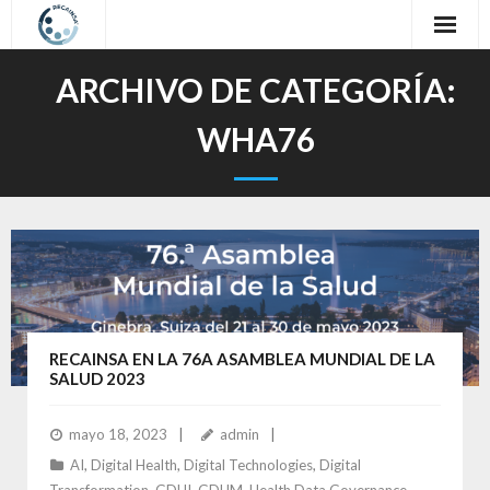
Inicio
ARCHIVO DE CATEGORÍA:
Sobre nosotros
WHA76
Nuestro Trabajo
Oferta Formativa
Contacto
Idioma / Language
RECAINSA EN LA 76A ASAMBLEA MUNDIAL DE LA
SALUD 2023
mayo 18, 2023
admin
AI
,
Digital Health
,
Digital Technologies
,
Digital
Transformation
,
GDHI
,
GDHM
,
Health Data Governance
,