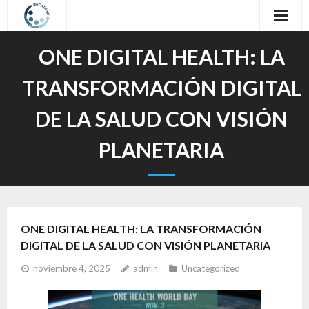
Inicio
ONE DIGITAL HEALTH: LA
Sobre nosotros
TRANSFORMACIÓN DIGITAL
Nuestro Trabajo
DE LA SALUD CON VISIÓN
Oferta Formativa
PLANETARIA
Contacto
Idioma / Language
ONE DIGITAL HEALTH: LA TRANSFORMACIÓN
DIGITAL DE LA SALUD CON VISIÓN PLANETARIA
noviembre 4, 2025
admin
Uncategorized