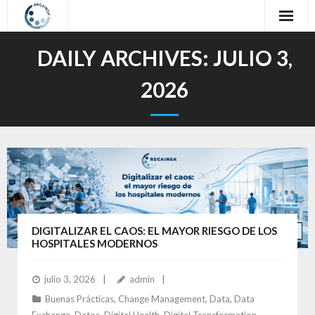
Inicio
DAILY ARCHIVES:
JULIO 3,
Sobre nosotros
2026
Nuestro Trabajo
Oferta Formativa
Contacto
Idioma / Language
DIGITALIZAR EL CAOS: EL MAYOR RIESGO DE LOS
HOSPITALES MODERNOS
julio 3, 2026
admin
Buenas Prácticas
,
Change Management
,
Data
,
Data
Exchange
,
Datos
,
Digital Health
,
Digital Transformation
,