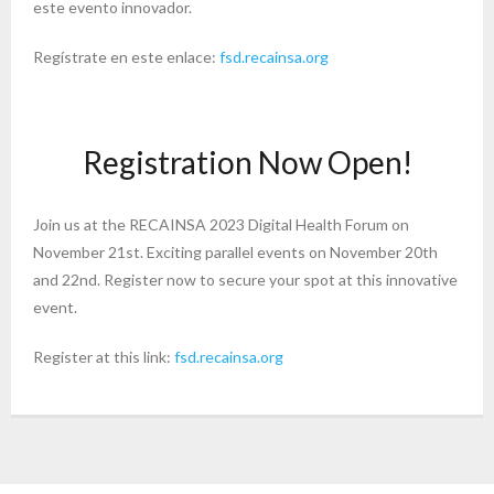
este evento innovador.
Regístrate en este enlace:
fsd.recainsa.org
Registration Now Open!
Join us at the RECAINSA 2023 Digital Health Forum on
November 21st. Exciting parallel events on November 20th
and 22nd. Register now to secure your spot at this innovative
event.
Register at this link:
fsd.recainsa.org